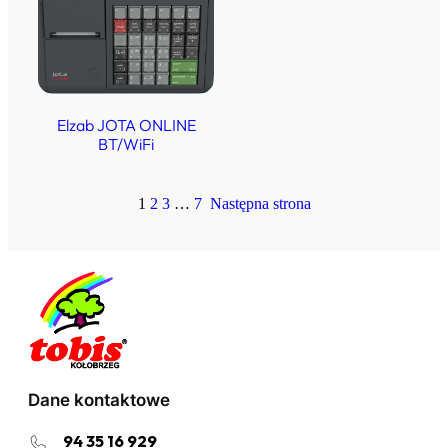
Elzab JOTA ONLINE
BT/WiFi
1
2
3
…
7
Następna strona
Dane kontaktowe
94 35 16 929