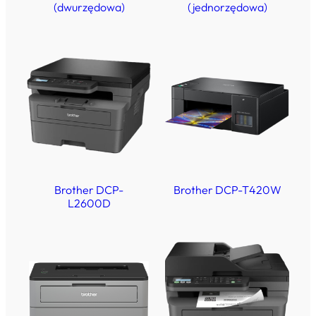
(dwurzędowa)
(jednorzędowa)
Brother DCP-
Brother DCP-T420W
L2600D