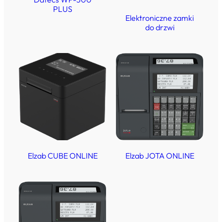
PLUS
Elektroniczne zamki
do drzwi
Elzab CUBE ONLINE
Elzab JOTA ONLINE