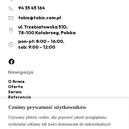
94 35 45 164
tobis@tobis.com.pl
ul. Trzebiatowska 51D,
78-100 Kołobrzeg, Polska
pon-pt: 8:00 – 16:00,
sob: 9:00 – 12:00
Facebook
Nawigacja
O firmie
Oferta
Serwis
Referencje
Galeria
Cenimy prywatność użytkowników
Cenimy prywatność użytkowników
Kontakt
Polityka prywatności i cookies
Używamy plików cookie, aby poprawić jakość przeglądania,
Używamy plików cookie, aby poprawić jakość przeglądania,
Nasza oferta
wyświetlać reklamy lub treści dostosowane do indywidualnych
wyświetlać reklamy lub treści dostosowane do indywidualnych